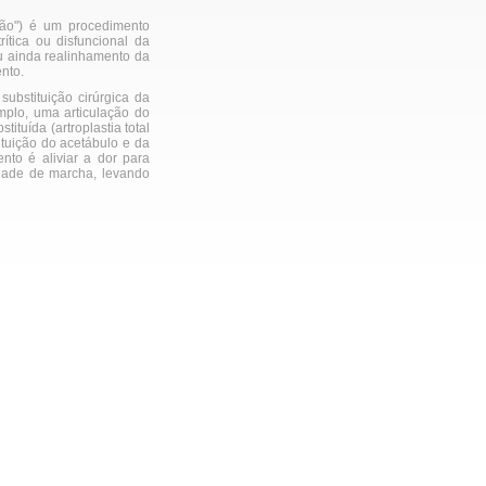
lação") é um procedimento
rítica ou disfuncional da
ou ainda realinhamento da
nto.
ubstituição cirúrgica da
emplo, uma articulação do
tituída (artroplastia total
tituição do acetábulo e da
nto é aliviar a dor para
dade de marcha, levando