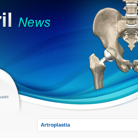
adril
Artroplastia